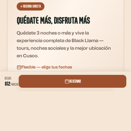
⭐
Reserva Directa
Quédate Más, Disfruta Más
Quédate 3 noches o más y vive la
experiencia completa de Black Llama —
tours, noches sociales y la mejor ubicación
en Cusco.
Flexible — elige tus fechas
Desde
Reservar
$12
Ver Fechas
/
noche
Ver Habitaciones